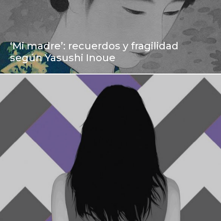
‘Mi madre’: recuerdos y fragilidad
según Yasushi Inoue