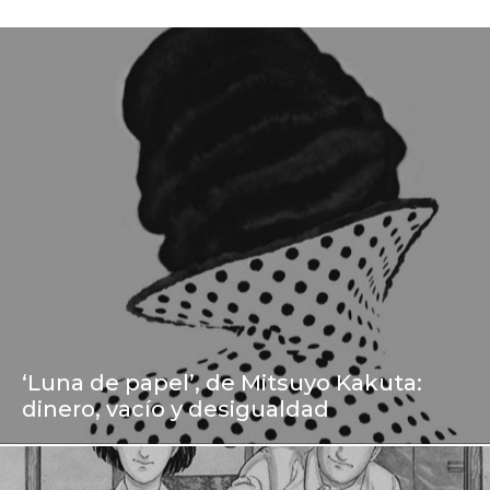
‘Luna de papel’, de Mitsuyo Kakuta:
dinero, vacío y desigualdad