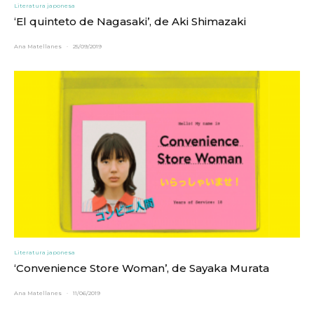
Literatura japonesa
‘El quinteto de Nagasaki’, de Aki Shimazaki
Ana Matellanes
·
25/09/2019
Literatura japonesa
‘Convenience Store Woman’, de Sayaka Murata
Ana Matellanes
·
11/06/2019