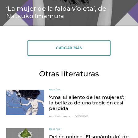
‘La mujer de la falda violeta’, de
Natsuko Imamura
CARGAR MÁS
Otras literaturas
Reseñas
‘Ama. El aliento de las mujeres’:
la belleza de una tradición casi
perdida
Ana Matellanes
·
06/08/2023
Reseñas
Delirio onírico: ‘El sonámbulo’, de