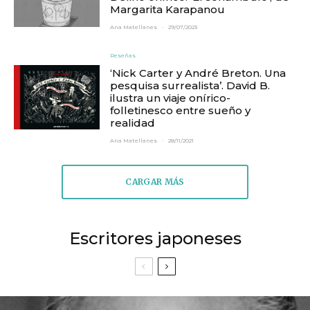
Margarita Karapanou
Ana Matellanes
·
29/07/2023
Reseñas
‘Nick Carter y André Breton. Una
pesquisa surrealista’. David B.
ilustra un viaje onírico-
folletinesco entre sueño y
realidad
Ana Matellanes
·
28/11/2021
CARGAR MÁS
Escritores japoneses