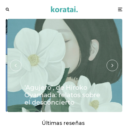
‘Agujero’, de Hiroko
Oyamada: relatos sobre
el desconcierto
Últimas reseñas