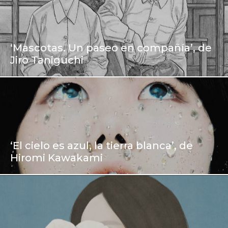
‘Mascotas. Un paseo en compañía’, de
Jiro Taniguchi
‘El cielo es azul, la tierra blanca’, de
Hiromi Kawakami