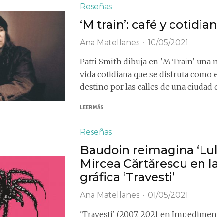
Reseñas
‘M train’: café y cotidia
Ana Matellanes
·
10/05/2021
Patti Smith dibuja en 'M Train' una m
vida cotidiana que se disfruta como 
destino por las calles de una ciudad
LEER MÁS
Reseñas
Baudoin reimagina ‘Lul
Mircea Cărtărescu en l
gráfica ‘Travesti’
Ana Matellanes
·
01/05/2021
'Travesti' (2007, 2021 en Impedime