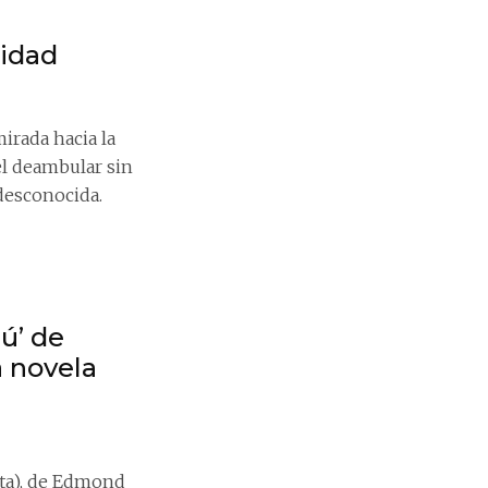
nidad
irada hacia la
el deambular sin
 desconocida.
ú’ de
a novela
nta), de Edmond