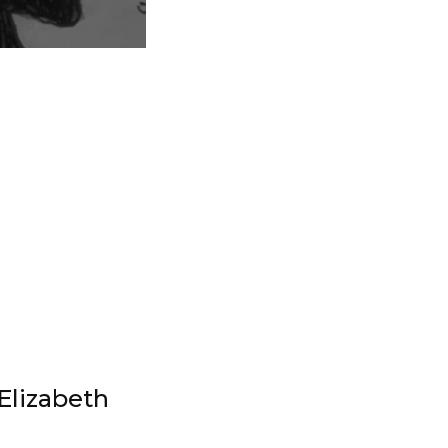
el
 Elizabeth