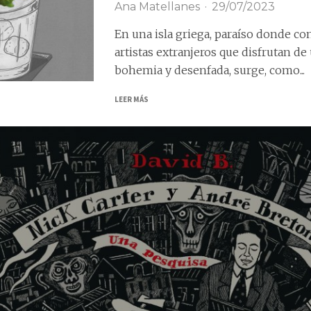
Ana Matellanes
·
29/07/2023
En una isla griega, paraíso donde co
artistas extranjeros que disfrutan de
bohemia y desenfada, surge, como...
LEER MÁS