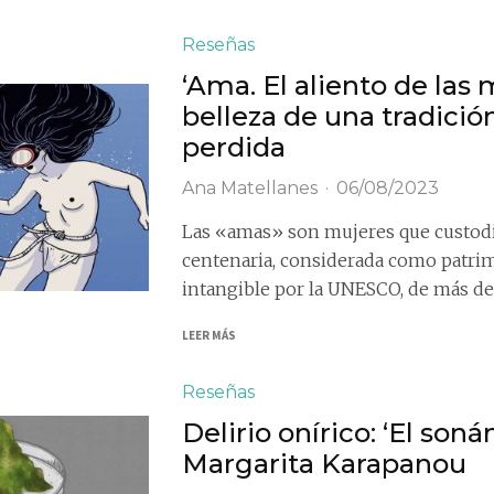
Reseñas
‘Ama. El aliento de las m
belleza de una tradició
perdida
Ana Matellanes
·
06/08/2023
Las «amas» son mujeres que custodi
centenaria, considerada como patrim
intangible por la UNESCO, de más de..
LEER MÁS
Reseñas
Delirio onírico: ‘El son
Margarita Karapanou