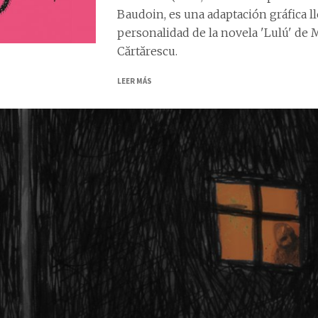
Baudoin, es una adaptación gráfica l
personalidad de la novela 'Lulú' de 
Cărtărescu.
LEER MÁS