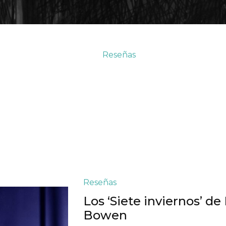
Reseñas
scendencia’, de Alexandre Post
Ana Matellanes
·
23/09/2020
Reseñas
Los ‘Siete inviernos’ de
Bowen