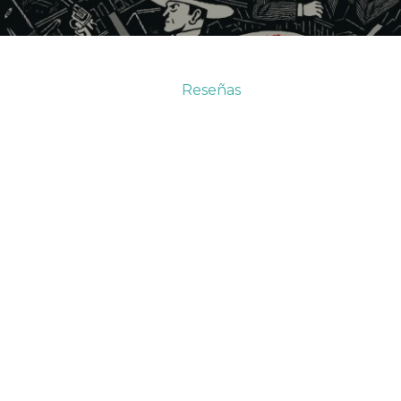
Reseñas
 Carter y André Breton. Una p
lista’. David B. ilustra un viaje
o-folletinesco entre sueño y r
Ana Matellanes
·
28/11/2021