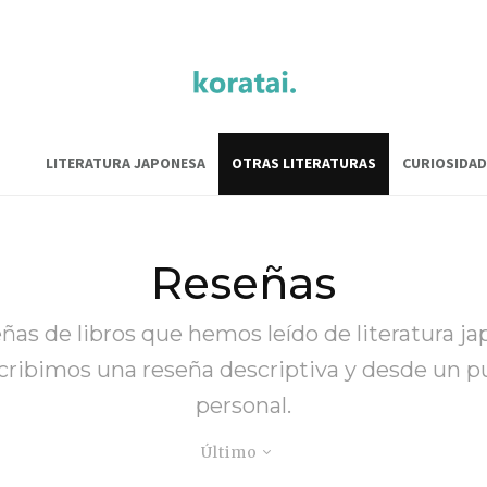
LITERATURA JAPONESA
OTRAS LITERATURAS
CURIOSIDAD
Reseñas
eñas de libros que hemos leído de literatura ja
scribimos una reseña descriptiva y desde un p
personal.
Último