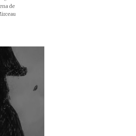
lena de
Mirceau