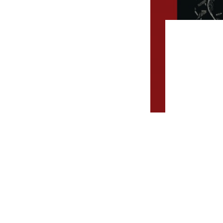
‘Nick
surrea
oníric