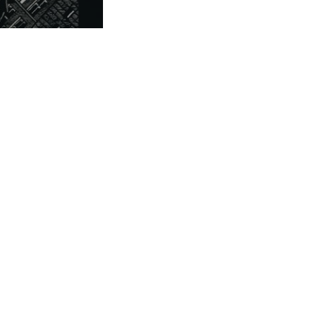
esquisa
ealidad