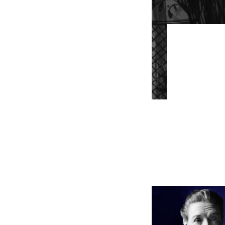
‘La a