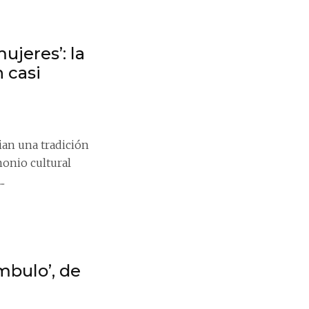
ujeres’: la
n casi
an una tradición
onio cultural
.
ámbulo’, de