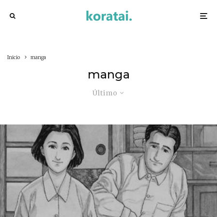
Inicio
manga
manga
Último