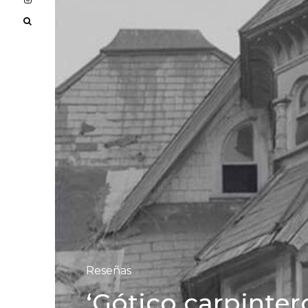
Reseñas
‘Gótico carpinter