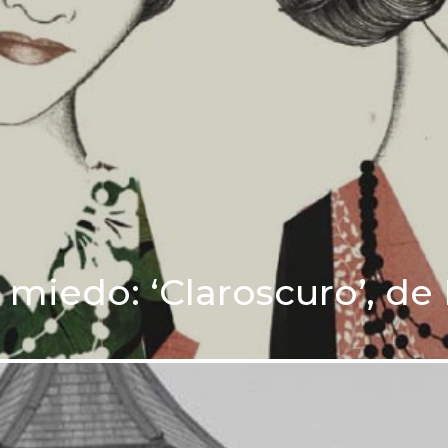
l miedo: ‘Claroscuro’, de