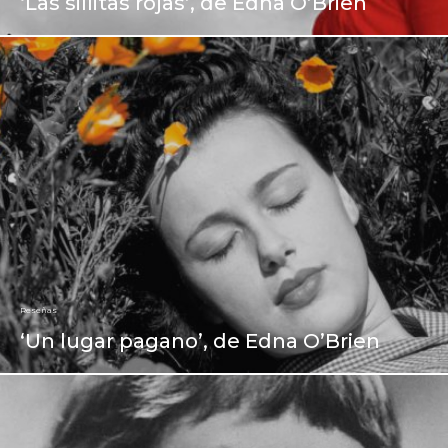
‘Las sillitas rojas’, de Edna O’Brien
Reseñas
‘Un lugar pagano’, de Edna O’Brien