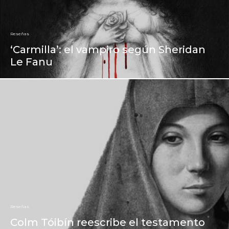
Reseñas
‘Carmilla’: el vampiro según Sheridan
Le Fanu
Reseñas
Colm Tóibín reescribe el testamento