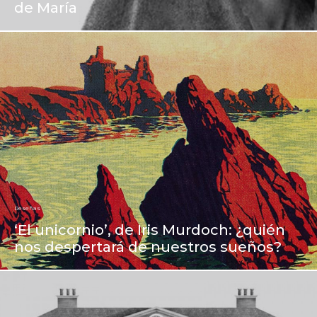
de María
Reseñas
‘El unicornio’, de Iris Murdoch: ¿quién
nos despertará de nuestros sueños?