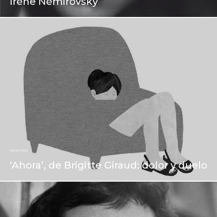
Irène Némirovsky
Reseñas
‘Ahora’, de Brigitte Giraud: dolor y duelo