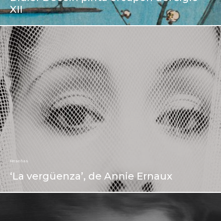
XII
Reseñas
‘La vergüenza’, de Annie Ernaux