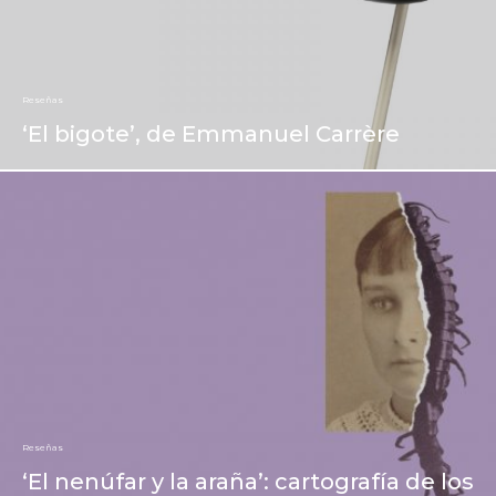
Reseñas
‘El bigote’, de Emmanuel Carrère
Reseñas
‘El nenúfar y la araña’: cartografía de los