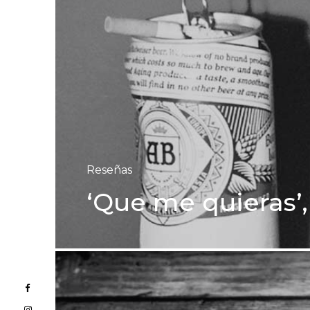
Reseñas
‘Que me quieras’,