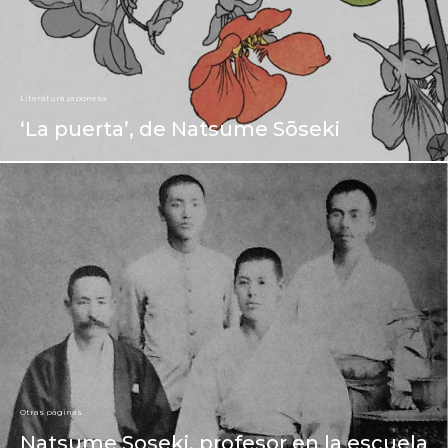
Literatura japonesa
‘La puerta’, de Natsume Sōseki
Otras páginas
Natsume Soseki, profesor en la escuela