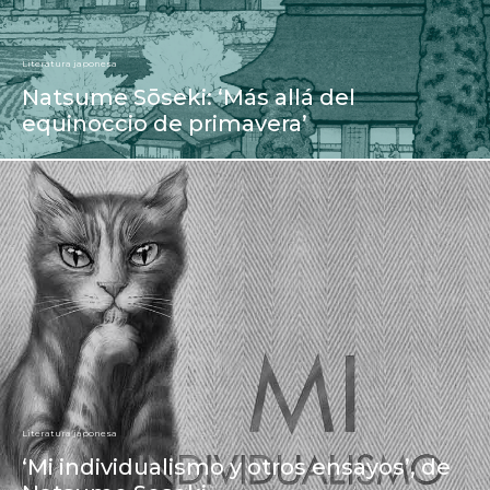
Literatura japonesa
Natsume Sōseki: ‘Más allá del
equinoccio de primavera’
Literatura japonesa
‘Mi individualismo y otros ensayos’, de