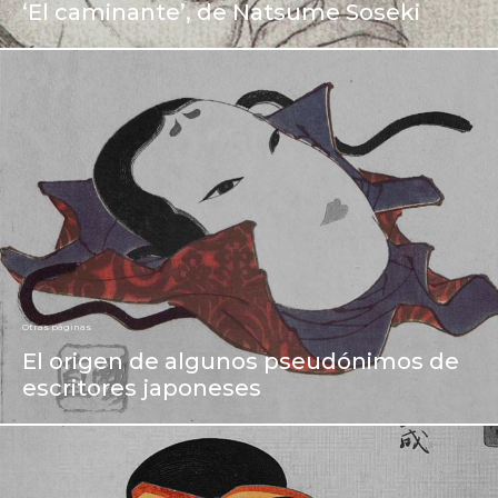
‘El caminante’, de Natsume Soseki
Otras páginas
El origen de algunos pseudónimos de
escritores japoneses