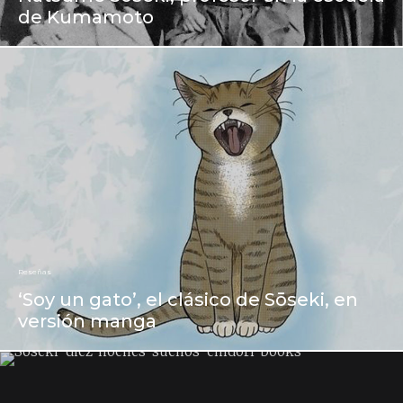
de Kumamoto
Reseñas
‘Soy un gato’, el clásico de Sōseki, en
versión manga