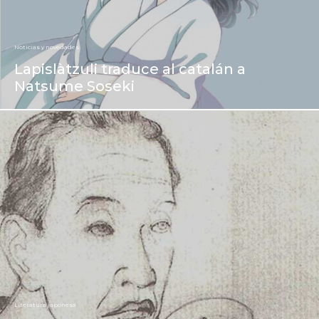
Noticias y novedades
Lapislàtzuli traduce al catalán a
Natsume Soseki
Literatura japonesa