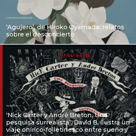
Literatura japonesa
‘Agujero’, de Hiroko Oyamada: relatos
sobre el desconcierto
Reseñas
‘Nick Carter y André Breton. Una
pesquisa surrealista’. David B. ilustra un
viaje onírico-folletinesco entre sueño y