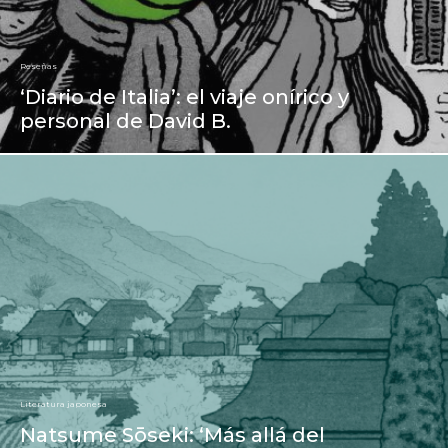
Reseñas
‘Diario de Italia’: el viaje onírico y
personal de David B.
Literatura japonesa
Natsume Sōseki: ‘Más allá del