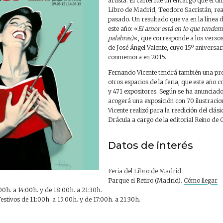
artista. El cartel fue un encargo que el di
Libro de Madrid, Teodoro Sacristán, real
pasado. Un resultado que va en la línea d
este año: «
El amor está en lo que tendem
palabras)
«, que corresponde a los versos
de José Ángel Valente, cuyo 15º aniversar
conmemora en 2015.
Fernando Vicente tendrá también una pr
otros espacios de la feria, que este año 
y 471 expositores. Según se ha anunciado,
acogerá una exposición con 70 ilustraci
Vicente realizó para la reedición del clá
Drácula a cargo de la editorial Reino de 
Datos de interés
Feria del Libro de Madrid
Parque el Retiro (Madrid).
Cómo llegar
00h. a 14:00h. y de 18:00h. a 21:30h.
stivos de 11:00h. a 15:00h. y de 17:00h. a 21:30h.