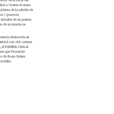
rector de la Feria del
izó a Vicente el otoño
el lema de la edición de
os / (puentes,
 iniciales de un poema
io de su muerte se
esencia destacada en
contará con 368 casetas
 el Pabellón Central
ones que Fernando
sico de Bram Stoker
Cordelia.