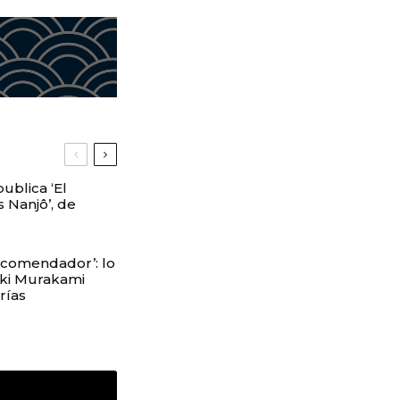
ublica ‘El
 Nanjô’, de
 comendador’: lo
ki Murakami
erías