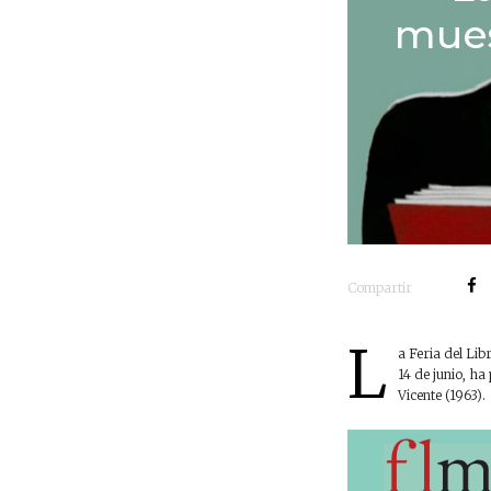
mues
Compartir
L
a Feria del Li
14 de junio, ha
Vicente (1963).