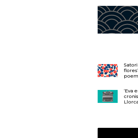
Satori
flores
poem
‘Eva 
croni
Llorc