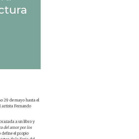
ctura
mo 29 de mayo hasta el
el artista Fernando
brazada a un libro y
a del amor por los
 define el propio