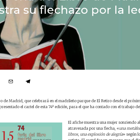
tra su flechazo por la le
bro de Madrid, que celebrará en el madrileño parque de El Retiro desde el próxi
 presentado el cartel de esta 74ª edición, para el que ha contado con el trabajo d
El afiche muestra una mujer sonriendo a
atravesada por una flecha, «
una metáfor
libros, una explosión de alegría
» según lo