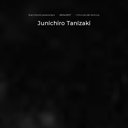
Escritores japoneses
·
23/04/2017
·
1 Minuto de lectura
Junichiro Tanizaki