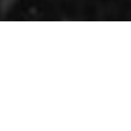
Compartir
J
unichiro Tanizaki
(1886-1965) es uno de los
principales escritores japoneses del siglo XX,
autor de narraciones y ensayos que han sido de
enorme influencia para escritores posteriores. Hijo de
una familia de comerciantes, manifestó pronto su
interés por la literatura. A partir de 1910, con la
ambición de ser periodista, publicó artículos y piezas
ensayísticas, si bien fue en la narrativa donde su
talento se desarrollará. Fue autor de novelas, relatos
cortos, poesía, ensayo y piezas teatrales y, si bien en
sus orígenes le atrajo el relato occidental,