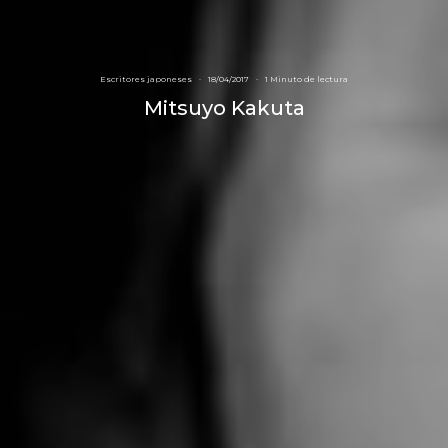
Escritores japoneses
·
18/04/2017
·
1 Minuto de lectura
Mitsuyo Kakuta