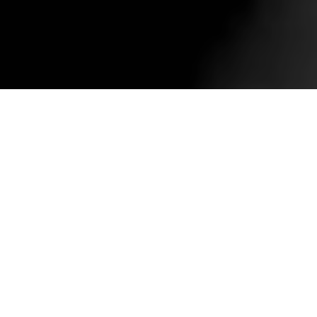
Compartir
M
itsuyo Kakuta
(1967) es una de las
escritoras contemporáneas más prolíficas y
reconocidas de Japón, y sus más de
cincuenta novelas, libros de cuentos y ensayos se han
visto galardonados en numerosas ocasiones con los
premios más prestigiosos de su país
.
En esa lista figuran el Kaien Prize para escritores
noveles en 1990 por su primera novela,
Kōfuku na