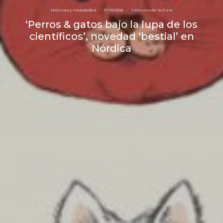
Noticias y novedades
·
17/10/2016
·
1 Minuto de lectura
‘Perros & gatos bajo la lupa de los
científicos’, novedad ‘bestial’ en
Nórdica