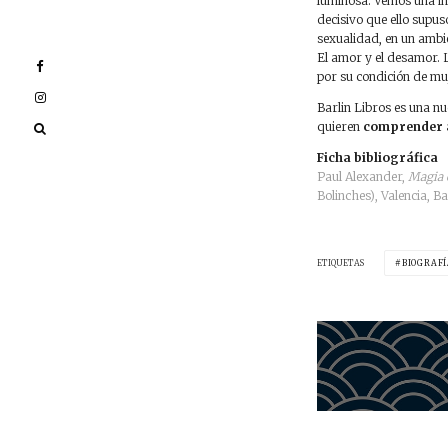
luminosa. Vemos una in
decisivo que ello supus
sexualidad, en un ambi
El amor y el desamor. L
por su condición de mu
Barlin Libros es una nu
quieren
comprender a
Ficha bibliográfica
Paul Alexander,
Magia c
Bolinches), Valencia, B
ETIQUETAS
BIOGRAF