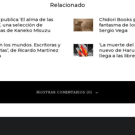
Relacionado
 publica ‘El alma de las
Chidori Books p
’, una selección de
fantasma de los
as de Kaneko Misuzu
Sergio Vega
en los mundos. Escritoras y
‘La muerte del
stas’, de Ricardo Martínez
nuevo de Haru
a
llega a las libr
MOSTRAR COMENTARIOS (0)
 respuesta