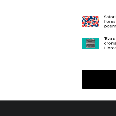
Satori
flores
poem
‘Eva 
croni
Llorc
Deja una