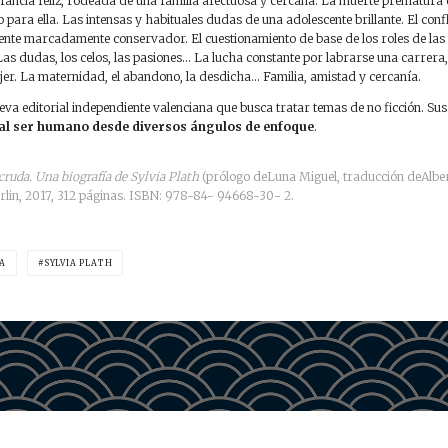
fancia feliz, rodeada de una familia afectuosa y cercana. La muerte prematura 
o para ella. Las intensas y habituales dudas de una adolescente brillante. El con
ente marcadamente conservador. El cuestionamiento de base de los roles de las 
as dudas, los celos, las pasiones… La lucha constante por labrarse una carrera,
jer. La maternidad, el abandono, la desdicha… Familia, amistad y cercanía.
eva editorial independiente valenciana que busca tratar temas de no ficción. Sus 
l ser humano desde diversos ángulos de enfoque
.
ruda. Una biografía de Sylvia Plath
(prólogo deLuna Miguel, traducción deAlber
arlin, 2017, 312 páginas. ISBN: 978-84- 94668-30- 2.
ÍA
SYLVIA PLATH