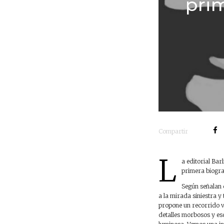
prim
Compartir
L
a editorial Bar
primera biograf
Según señalan d
a la mirada siniestra y 
propone un recorrido vi
detalles morbosos y esc