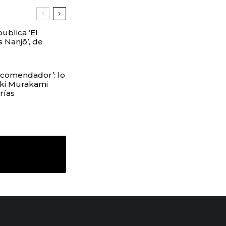
ublica ‘El
 Nanjô’, de
 comendador’: lo
ki Murakami
erías