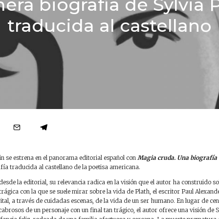
era biografía de Sylvia 
traducida al castellano
lin se estrena en el panorama editorial español con
Magia cruda. Una biografía 
ía traducida al castellano de la poetisa americana.
esde la editorial, su relevancia radica en la visión que el autor ha construido so
trágica con la que se suele mirar sobre la vida de Plath, el escritor Paul Alexande
tal, a través de cuidadas escenas, de la vida de un ser humano. En lugar de cen
abrosos de un personaje con un final tan trágico, el autor ofrece una visión de 