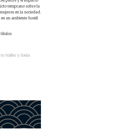
del padre y el impacto
flicto temprano sobre la
mujeres en la sociedad.
 en un ambiente hostil
títulos
to Haller y Sonia