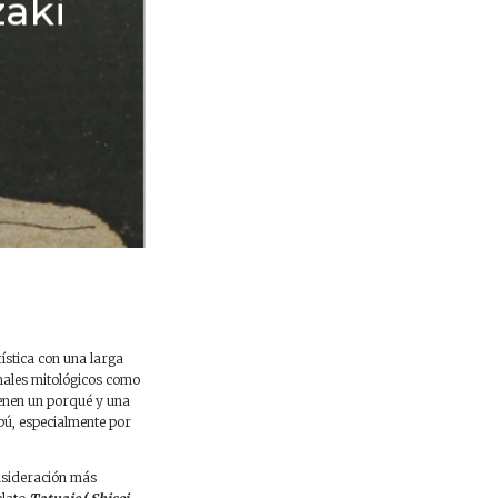
zaki
tística con una larga
imales mitológicos como
enen un porqué y una
abú, especialmente por
onsideración más