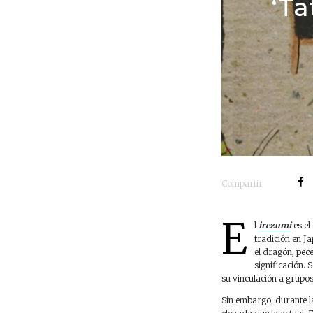
‘Ta
Compartir
E
l
irezumi
es el
tradición en J
el dragón, pec
significación. 
su vinculación a grupo
Sin embargo, durante l