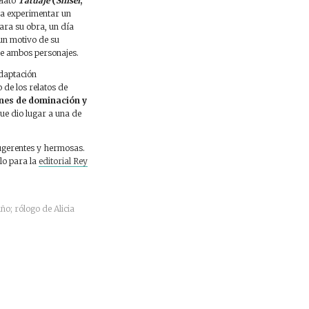
elato
Tatuaje
(
Shisei
,
ara experimentar un
para su obra, un día
 un motivo de su
 de ambos personajes.
daptación
de los relatos de
nes de dominación y
que dio lugar a una de
sugerentes y hermosas.
rlo para la
editorial Rey
o; rólogo de Alicia