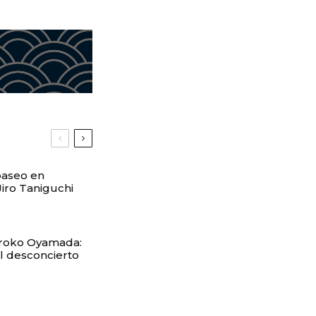
paseo en
Jiro Taniguchi
Hiroko Oyamada:
el desconcierto