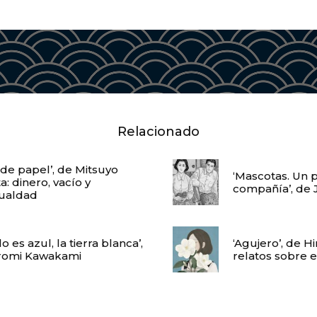
Relacionado
 de papel’, de Mitsuyo
‘Mascotas. Un 
: dinero, vacío y
compañía’, de 
ualdad
elo es azul, la tierra blanca’,
‘Agujero’, de 
romi Kawakami
relatos sobre 