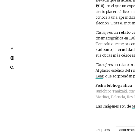
elevada que la actual. 
1910)
, en el que un exp
cierto placer sádico al
conoce a una aprendiz
elección. Tras el encue
Tatuaje
es un
relato c
cinematográfica en 19
Tanizaki que mejor cond
sadismo
, la
crueldad
sus obras más célebres
Tatuaje
es un relato br
Al placer estético del r
Lear
, que sorprenden po
Ficha bibliográfica
Junichiro Tanizaki,
Tat
Mariño), Palencia, Rey 
Las imágenes son de
M
ETIQUETAS
CUENTOS