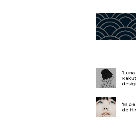
‘Luna
Kakuta
desig
‘El ci
de Hi