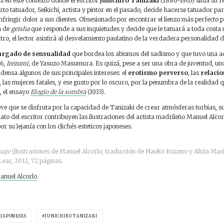
Es en este contexto donde el escritor
Junichiro Tanizaki
(1886-1965) sitúa su r
erto tatuador, Seikichi, artista y pintor en el pasado, decide hacerse tatuador p
 infringir dolor a sus clientes. Obsesionado por encontrar el lienzo más perfecto 
a de
geisha
que responde a sus inquietudes y decide que le tatuará a toda costa
ntro, el lector asistirá al desvelamiento paulatino de la verdadera personalidad
argado de sensualidad
que bordea los abismos del sadismo y que tuvo una a
66,
Irezumi,
de Yasuzo Masumura. Es quizá, pese a ser una obra de juventud, uno 
ensa algunos de sus principales intereses: el
erotismo perverso
, las
relacio
, las mujeres fatales, y ese gusto por lo oscuro, por la penumbra de la realidad 
, el ensayo
Elogio de la sombra
(1933).
eve que se disfruta por la capacidad de Tanizaki de crear atmósferas turbias, 
elato del escritor contribuyen las ilustraciones del artista madrileño Manuel Alco
r su lejanía con los clichés esteticos japoneses.
uaje
(ilustraciones de Manuel Alcorlo; traducción de Naoko Kuzano y Alicia Mariñ
Lear, 2011, 72 páginas.
anuel Alcorlo
.
 JAPONESES
JUNICHIRO TANIZAKI