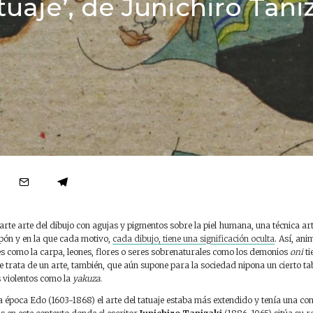
tuaje’, de Junichiro Tani
 arte arte del dibujo con agujas y pigmentos sobre la piel humana, una técnica ar
apón y en la que cada motivo,
cada dibujo, tiene una significación oculta
. Así, an
es como la carpa, leones, flores o seres sobrenaturales como los demonios
oni
ti
Se trata de un arte, también, que aún supone para la sociedad nipona un cierto t
s violentos como la
yakuza
.
a época Edo (1603-1868) el arte del tatuaje estaba más extendido y tenía una c