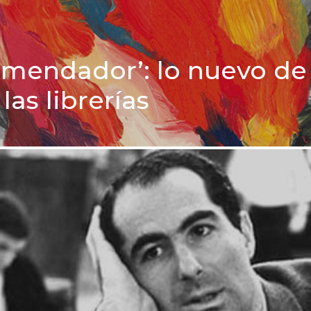
omendador’: lo nuevo de
as librerías