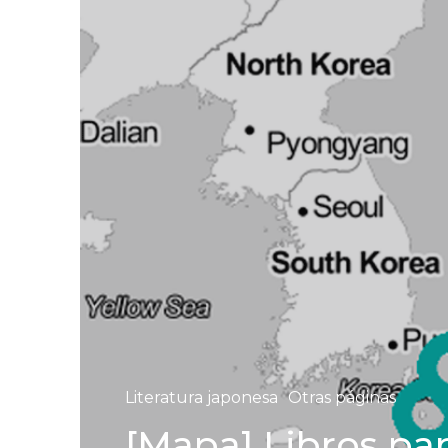
Literatura japonesa
Otras páginas
[Mapa] Libros par