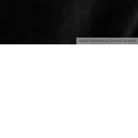
Haruki Murakami (c) Dominik Butzman
Compartir
U
no de los
escritores más sobrevalorados de
la historia de la literatura
es y será el
japonés
Haruki Murakami
. Cuando no publica
novela me suelo olvidar de que existe, pero cuando está
a punto de invandir las mesas de novedades con un
libro, las campañas de márketing y los fanáticos a su
literatura se empeñan en recordarme de que aún sigue
publicando
historias pelmas
con
personajes y