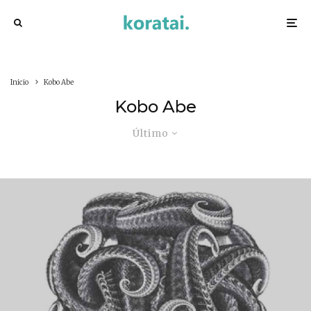
Inicio
Kobo Abe
Kobo Abe
Último