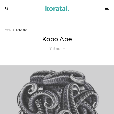
Inicio
Kobo Abe
Kobo Abe
Último