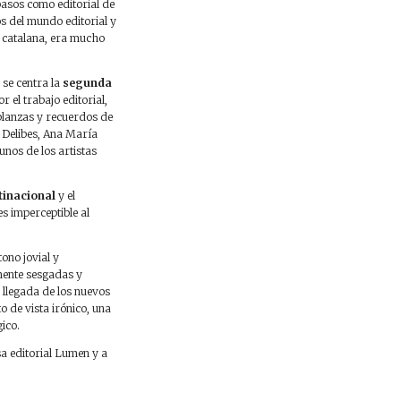
asos como editorial de
s del mundo editorial y
a catalana, era mucho
 se centra la
segunda
r el trabajo editorial,
mblanzas y recuerdos de
l Delibes, Ana María
nos de los artistas
tinacional
y el
s imperceptible al
tono jovial y
mente sesgadas y
llegada de los nuevos
o de vista irónico, una
ico.
sa editorial Lumen y a