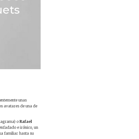
uets
cientemente unas
os avatares de una de
agrama) o
Rafael
enfadado e irónico, un
a familiar hasta su