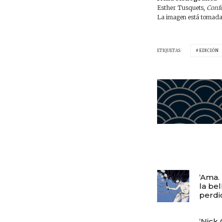
Esther Tusquets,
Confe
La imagen está tomad
ETIQUETAS
EDICIÓN
‘Ama. 
la bel
perdi
‘Nick