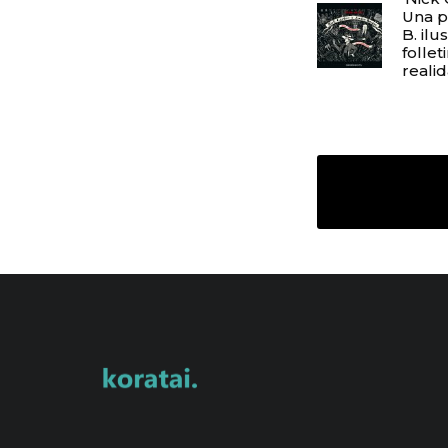
Una p
B. ilu
folle
reali
Deja una
Tu dirección de correo 
Comentario
*