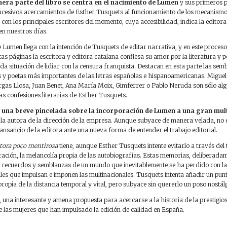
era parte del libro se centra en el nacimiento de Lumen
y sus primeros p
s sucesivos acercamientos de Esther Tusquets al funcionamiento de los mecanismo
con los principales escritores del momento, cuya accesibilidad, indica la editor
en nuestros días.
umen llega con la intención de Tusquets de editar narrativa, y en este proceso
tas páginas la escritora y editora catalana confiesa su amor por la literatura y po
a situación de lidiar con la censura franquista. Destacan en esta parte las se
es y poetas más importantes de las letras españolas e hispanoamericanas. Migue
rgas Llosa, Juan Benet, Ana María Moix, Gimferrer o Pablo Neruda son sólo algu
as confesiones literarias de Esther Tusquets.
on una breve pincelada sobre la incorporación de Lumen a una gran mul
la autora de la dirección de la empresa. Aunque subyace de manera velada, no e
cansancio de la editora ante una nueva forma de entender el trabajo editorial.
itora poco mentirosa
tiene, aunque Esther Tusquets intente evitarlo a través del 
ación, la melancolía propia de las autobiografías. Estas memorias, deliberada
recuerdos y semblanzas de un mundo que inevitablemente se ha perdido con la 
les que impulsan e imponen las multinacionales. Tusquets intenta añadir un punt
ropia de la distancia temporal y vital, pero subyace sin quererlo un poso nostálg
iva, una interesante y amena propuesta para acercarse a la historia de la prestigio
e las mujeres que han impulsado la edición de calidad en España.