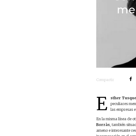
men
Compartir
E
sther Tusque
peculiares mem
las empresas e
En la misma línea de o
Borràs
, también situ
ameno e interesante re