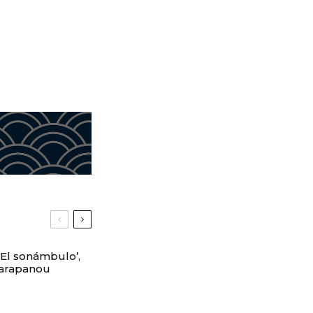
 ‘El sonámbulo’,
Karapanou