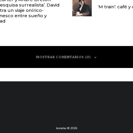
esquisa surrealista’. David
‘M train’: café y
stra un viaje onírico-
tinesco entre sueño y
dad
MOSTRAR COMENTARIOS (0)
 respuesta
electrónico no será publicada.
Los campos obligatorios están marcados con
*
koratai © 2026