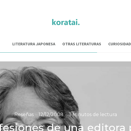
LITERATURA JAPONESA
OTRAS LITERATURAS
CURIOSIDAD
Reseñas
·
12/12/2008
·
3 Minutos de lectura
fesiones de una editora