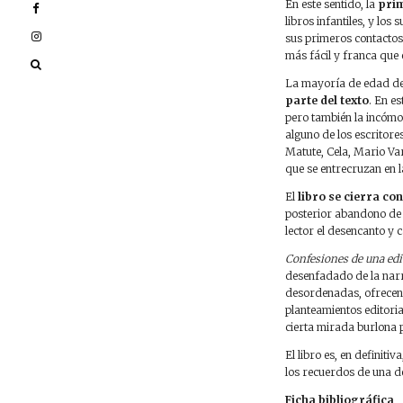
En este sentido, la
prim
libros infantiles, y lo
sus primeros contactos 
más fácil y franca que 
La mayoría de edad de L
parte del texto
. En es
pero también la incómod
alguno de los escritor
Matute, Cela, Mario Va
que se entrecruzan en l
El
libro se cierra c
posterior abandono de 
lector el desencanto y 
Confesiones de una ed
desenfadado de la narr
desordenadas, ofrecen 
planteamientos editoria
cierta mirada burlona p
El libro es, en definit
los recuerdos de una d
Ficha bibliográfica