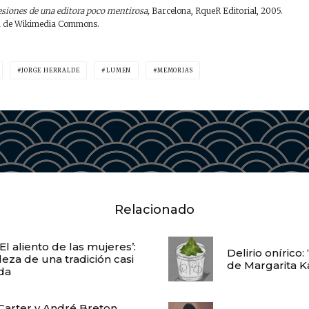
siones de una editora poco mentirosa,
Barcelona, RqueR Editorial, 2005.
a de Wikimedia Commons.
JORGE HERRALDE
LUMEN
MEMORIAS
Relacionado
El aliento de las mujeres’:
Delirio onírico:
leza de una tradición casi
de Margarita 
da
 Carter y André Breton.