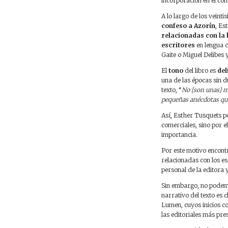
incorporación en el com
A lo largo de los veint
confeso a Azorín
, Es
relacionadas con la 
escritores
en lengua 
Gaite o Miguel Delibes 
El
tono
del libro es
del
una de las épocas sin d
texto, “
No [son unas] m
pequeñas anécdotas que
Así, Esther Tusquets po
comerciales, sino por e
importancia.
Por este motivo encont
relacionadas con los es
personal de la editora 
Sin embargo, no podemo
narrativo del texto es c
Lumen, cuyos inicios c
las editoriales más pre