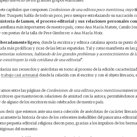
plejo universo de los grandes grupos editoriales.
isiete capítulos que componen
Confesiones de una editora poco mentirosa
, cuyo
t
ther Tusquets habla de todo un poco, pero siempre entrelazando su narración 
historia de Lumen
,
el proceso editorial
y
sus relaciones personales con
castellana más importantes de nuestro país, como Ana María Matute, Camilo Jo
y con poetas de la talla de Pere Gimferrer o Ana María Moix.
iberadamente ligero
, donde la escritora y editora catalana aporta su punto d
uda más prolíficas y ricas de las letras españolas. Tal y como manifiesta en las
emorias solemnes, hablando de los grandes problemas y acontecimientos de la 
 constituyen la vida cotidiana de una editorial
”.
lariza sus recuerdos y anécdotas en torno al proceso de la edición caracterizad
l
trabajo casi artesanal
donde la relación con el escritor y con el objeto literario, e
ramos entre las páginas de
Confesiones de una editora poco mentirosa
numeros
critores que mantuvieron relaciones de amistad con la autora, permitiéndonos a
y de alguno de los escritores más celebrados de nuestro país.
s decir que estemos ante una mera colección de anécdotas de carácter literario
laramente la historia de uno de los referentes ineludibles del panorama editorial 
omo pequeña editorial religiosa dieron paso, gracias a los impulsos de los herm
stigiosas del momento.