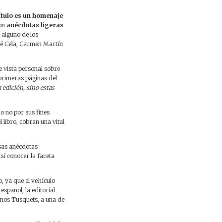
ítulo es un homenaje
con
anécdotas ligeras
alguno de los
sé Cela, Carmen Martín
e vista personal sobre
 primeras páginas del
edición, sino estas
o no por sus fines
l libro, cobran una vital
as anécdotas
sí conocer la faceta
, ya que el vehículo
español, la editorial
anos Tusquets, a una de