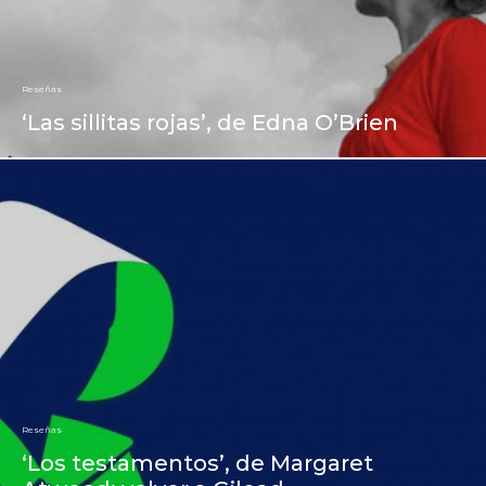
Reseñas
‘Las sillitas rojas’, de Edna O’Brien
Reseñas
‘Los testamentos’, de Margaret