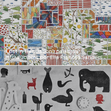
Reseñas
‘Lost in translation’: palabras
intraducibles por Ella Frances Sanders