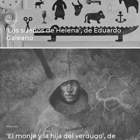
Reseñas
‘Los sueños de Helena’, de Eduardo
Galeano
Reseñas
‘El monje y la hija del verdugo’, de