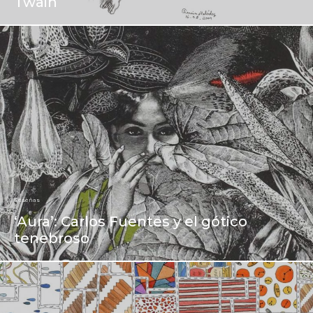
Twain
Reseñas
‘Aura’: Carlos Fuentes y el gótico
tenebroso