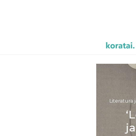
Literatura
‘L
j