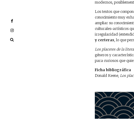
modernos, posiblemen
Los textos que compo
conocimiento muy exhau
ampliar su conocimiento
culturales-artísticos qu
irregularidad (entendi
y certeras
, lo que per
Los placeres de la lite
géneros y característica
para curiosos que quier
Ficha bibliográfica
Donald Keene,
Los plac