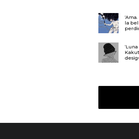
‘Ama. 
la bel
perdi
‘Luna
Kakuta
desig
Ravn
19/09/2