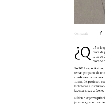
Compartir
¿Q
ué es lo 
trata de 
lo largo 
tratado d
En 2018 se publicó un 
temas por parte de uno 
cuestiones de manera d
1988), del profesor, es
bibliotecas e instituci
japonesa, sus orígenes y
Si bien el objetivo prin
japonesa, pronto se dio