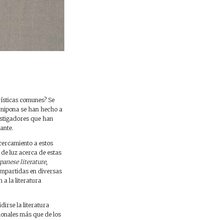
rísticas comunes? Se
a nipona se han hecho a
vestigadores que han
ante.
cercamiento a estos
 de luz acerca de estas
panese literature
,
 impartidas en diversas
 a la literatura
dirse la literatura
cionales más que de los