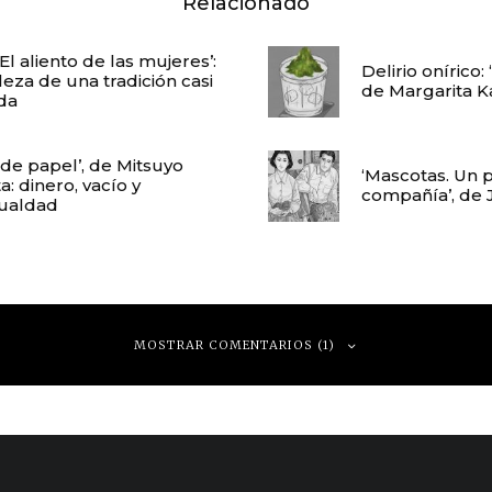
Relacionado
El aliento de las mujeres’:
Delirio onírico:
leza de una tradición casi
de Margarita 
da
 de papel’, de Mitsuyo
‘Mascotas. Un 
: dinero, vacío y
compañía’, de 
ualdad
MOSTRAR COMENTARIOS (1)
018 a las 01:21