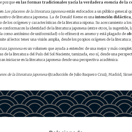
te porque
en las formas tradicionales yacía la verdadera esencia de la
nen
Los placeres de la literatura japonesa
están enfocados a un público general q
stivo de literatura japonesa. La de Donald Keene es una
intención didáctica
 de los orígenes y características de la literatura nipona. Su acercamiento a los
e conformaron la identidad de la literatura japonesa (entre otros, la sugestión, la 
da como antónimo de uniformidad) o lo efímero) es ameno y está plagado de
ob
mite al lector tener una visión amplia, desde los propios orígenes de la literatura
ratura japonesa
es un volumen que ayuda a entender de una mejor y más complet
s de la literatura del País del Sol Naciente, tamizada, eso sí, desde una perspect
an iniciarse en la literatura japonesa desde una perspectiva académica.
eres de la literatura japonesa
((traducción de Julio Baquero Cruz), Madrid, Siruel