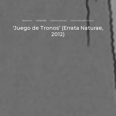
Reseñas
·
10/06/2015
·
5 Comentarios
·
2 Minutos de lectura
‘Juego de Tronos’ (Errata Naturae,
2012)