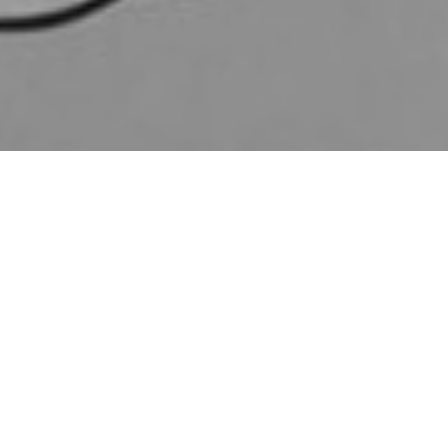
Compartir
L
a
editorial Errata Naturae
cuenta con una
colección de títulos que consigue hacer las
delicias de los adictos a las series de televisión.
Se trata de volúmenes que reúnen entrevistas y
pequeños ensayos escritos por investigadores,
periodistas y expertos en torno a una ficción televisiva
de calado y trascendencia como
Mad Men
,
Breaking