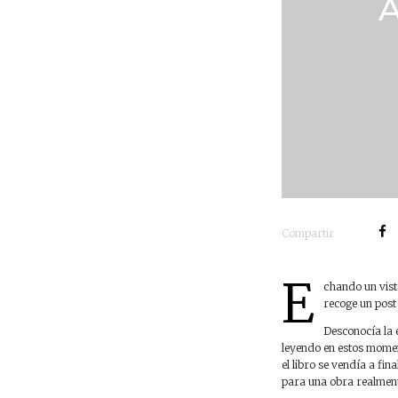
A
Compartir
E
chando un vist
recoge un post
Desconocía la 
leyendo en estos mome
el libro se vendía a fi
para una obra realmen