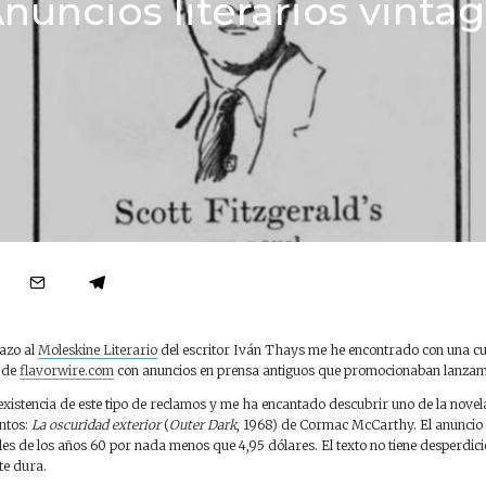
nuncios literarios vinta
azo al
Moleskine Literario
del escritor Iván Thays me he encontrado con una c
 de
flavorwire.com
con anuncios en prensa antiguos que promocionaban lanzami
existencia de este tipo de reclamos y me ha encantado descubrir uno de la novel
ntos:
La oscuridad exterior
(
Outer Dark
, 1968) de Cormac McCarthy. El anunci
nales de los años 60 por nada menos que 4,95 dólares. El texto no tiene desperdic
te dura.