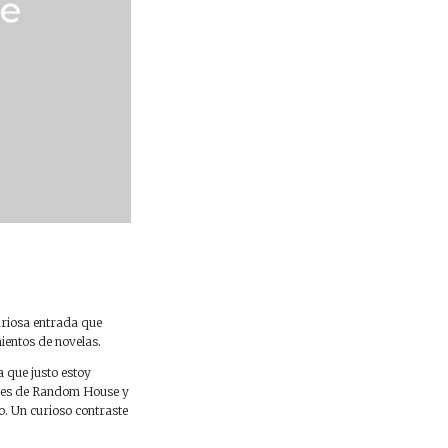
ge
uriosa entrada que
entos de novelas.
a que justo estoy
o es de Random House y
io. Un curioso contraste