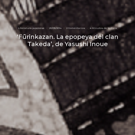
Literatura japonesa
·
20/05/2014
·
2 Comentarios
·
4 Minutos de lectura
‘Fūrinkazan. La epopeya del clan
Takeda’, de Yasushi Inoue