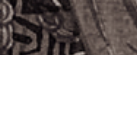
Compartir
L
a historia de Japón está llena de momentos
convulsos y caóticos, caracterizados por
periodos de luchas y guerras entre clanes por
conseguir la supremacía política y territorial. El siglo
XVI fue uno de ellos. En aquellos años Japón estaba
dividido entre varias facciones de señores y guerreros