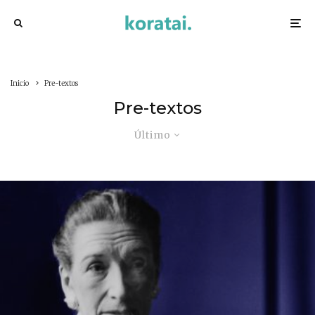
Inicio
Pre-textos
Pre-textos
Último