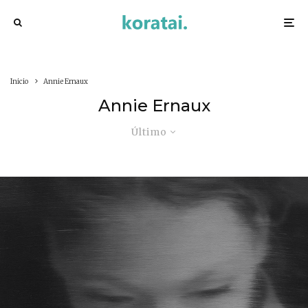
Inicio
Annie Ernaux
Annie Ernaux
Último