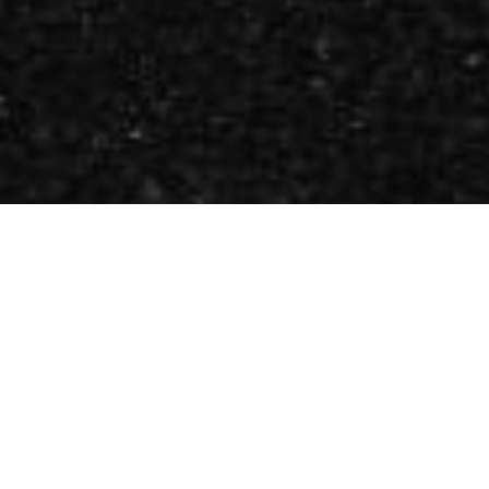
Compartir
T
ras el fin de la II Guerra Mundial miles de
italianos que vivían en las regiones de
Fiume,
Istria y Dalmacia
(la actual Croacia), iniciaron
un dramático éxodo hacia Italia tras la firma del
Tratado de Paz de París en 1947, que anexionaba estos
territorios a Yugoslavia. El final de la contienda