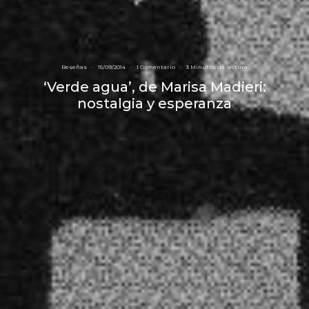
Reseñas
·
15/09/2014
·
1 Comentario
·
3 Minutos de lectura
‘Verde agua’, de Marisa Madieri:
nostalgia y esperanza