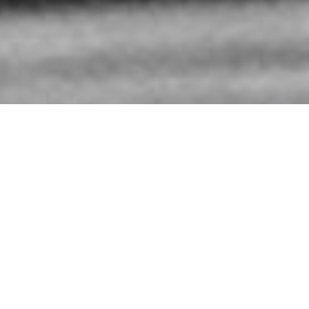
Compartir
C
himamanda Ngozi Adichie
(1977) es una
escritora nigeriana cuya obra ha dado voz y
popularidad a las
letras nigerianas
presentando una realidad más auténtica y compleja
acerca de su país (ha narrado la historia de Biafra, las
condiciones de los nigerianos emigrantes a Estados
Unidos o la Nigeria del lujo y las clases medias.