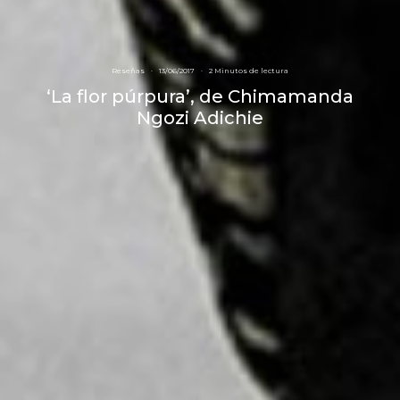
Reseñas
·
13/06/2017
·
2 Minutos de lectura
‘La flor púrpura’, de Chimamanda
Ngozi Adichie