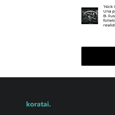
‘Nick
Una p
B. ilu
folle
reali
Pingback:
antonio pagl
Pingback:
Un buen desc
il giapponese cannibale