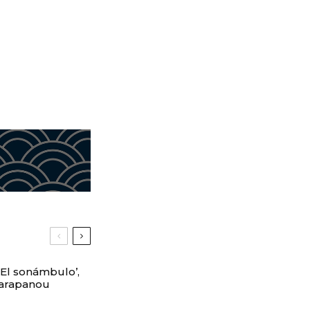
 ‘El sonámbulo’,
Karapanou