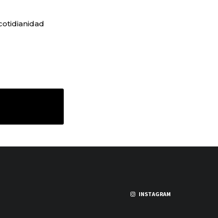
 cotidianidad
os lectores españoles «
INSTAGRAM