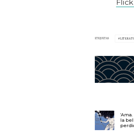
Flick
ETIQUETAS
LITERAT
‘Ama. 
la bel
perdi