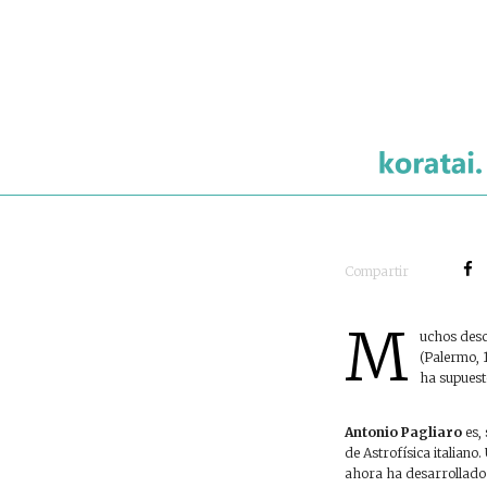
R
I
Compartir
M
uchos descu
(Palermo, 
ha supuesto
Antonio Pagliaro
es, 
de Astrofísica italiano
ahora ha desarrollado 