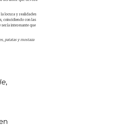
 la locura y realidades
s, coincidiendo con las
e sería interesante que
es, patatas y mostaza
le
,
 en