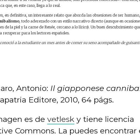
a que, en este caso, llega a lo real.
s, en definitiva, un interesante relato que aborda las obsesiones de ser humano,
nibalismo
, todo aderezado con un estilo narrativo directo (aunque en ocasione
es de la piel y la carne de Renée, cercano a lo lírico). Un buen descubrimiento qu
ra recuperar para los lectores españoles.
 conoció a la estudiante un mes antes de comer su seno acompañado de guisant
iaro, Antonio:
Il giapponese canniba
apatria Editore, 2010, 64 págs.
magen es de
vetlesk
y tiene licencia
tive Commons. La puedes encontrar