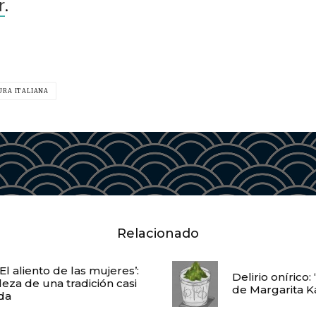
r
.
URA ITALIANA
Relacionado
El aliento de las mujeres’:
Delirio onírico:
leza de una tradición casi
de Margarita 
da