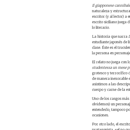
Il giapponese cannibal
naturaleza y estructura,
escritor (y al lector) 
escrito siciliano juega
lo literario.
La historia que narra
I
estudiante japonés de l
clase. Éste es el trucul
la persona en personaje 
El relato no juega con l
studentessa un mese pr
grotesco y terrorífico 
de manera inexorable e
asistimos a las descripc
cuerpo y carne de la es
Uno de los rasgos más 
olvidemos) un personaje
entenderlo, tampoco pod
ocasiones.
Por otro lado, el escri
protagonista, «el no q