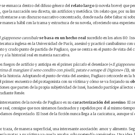
e
se enmarca dentro del difuso género del
relato largo
(o novela breve) que pe
 que la narración sea directa, sin artificios y metódica. Un relato que, por su limi
a enfrentarse a un discurso narrativo concentrado, donde nada debe faltar ni sobra
 de manera hábil con la trama y estructura de su novela, ofreciendo una experien
l giapponese cannibale
se basa en un hecho real
sucedido en los años 80: Iss
iteratura inglesa en la Universidad de París, asesinó y practicó canibalismo co
ento y crudo punto de partida de Pagliaro, que se centra en el punto de vista del 
y a la historial real en materia narrativa.
os fuegos de artificio y anticipa en el primer párrafo el desenlace («
Il giappones
ima di mangiare il seno condito con piselli, patate e senape di Digione» (
1)), s
de la historia. Adoptando el punto de vista del asesino, Pagliaro retrocede en la 
l primer encuentro del protagonista con su víctima y cómo se va forjando su
ob
iones que parten de la propia subjetividad de Issei, haciendo partícipe al lector 
tudiante Renée.
interesantes de la novela de Pagliaro es su
caracterización del asesino
. El r
 real, consigue que nos sintamos fascinados y repelidos por él al mismo tiempo y
amos despreciarlo. El Issei de la ficción nunca llega a la caricatura, aunque sí 
tor traza, de manera superficial, una interesante asociación: amor y alimento. Se
uería matar a su víctima ya que la amaba; sólo pretendía comérsela». Una idea,