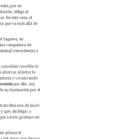
rmite, por su
tación, obliga al
r. En este caso, el
cia que va más allá de
ei Sagawa, un
n una compañera de
criminal convirtiendo a
e cannibale conobbe la
in ahorrar al lector lo
historia y va narrando
sesión
por ella. Así,
de su fascinación por el
etrato literario de (no lo
 que, sin llegar a
que roce lo grotesco en
gún afirma el
 la del amor que devora