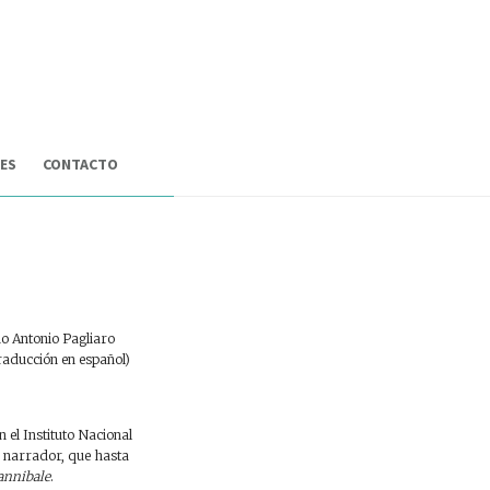
ES
CONTACTO
ura
El
no Antonio Pagliaro
traducción en español)
en el Instituto Nacional
de narrador, que hasta
annibale
.