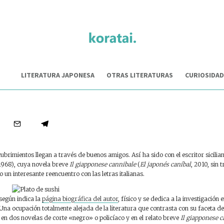
LITERATURA JAPONESA
OTRAS LITERATURAS
CURIOSIDAD
eseñas
·
20/09/2011
·
3 Comentarios
·
2 Minutos de lect
l giapponese cannibale (
japonés caníbal)
brimientos llegan a través de buenos amigos. Así ha sido con el escritor sicilia
1968), cuya novela breve
Il giapponese cannibale
(
El japonés caníbal
, 2010, sin 
 un interesante reencuentro con las letras italianas.
según indica la
página biográfica del autor
, físico y se dedica a la investigación 
. Una ocupación totalmente alejada de la literatura que contrasta con su faceta 
en dos novelas de corte «negro» o policíaco y en el relato breve
Il giapponese c