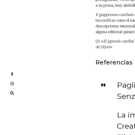
a su presa, muy simbólic
Il giapponese canibale
e
terroríficas como el
ca
descripciones sensorial
alguna editorial quisie
(1) «
El japonés caníbal
de Dijon
»
Referencias
Pagl
Senz
La i
Crea