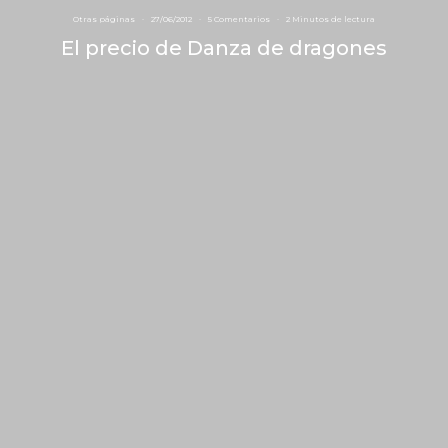
Otras páginas
·
27/06/2012
·
5 Comentarios
·
2 Minutos de lectura
El precio de Danza de dragones