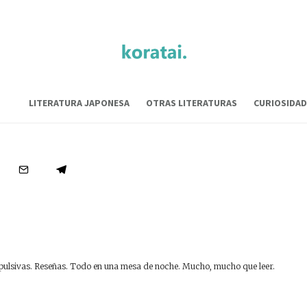
LITERATURA JAPONESA
OTRAS LITERATURAS
CURIOSIDAD
Otras páginas
·
03/11/2012
·
1 Minuto de lectura
Codicia
ulsivas. Reseñas. Todo en una mesa de noche. Mucho, mucho que leer.