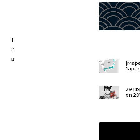
[Mapa]
Japón 
29 li
en 20