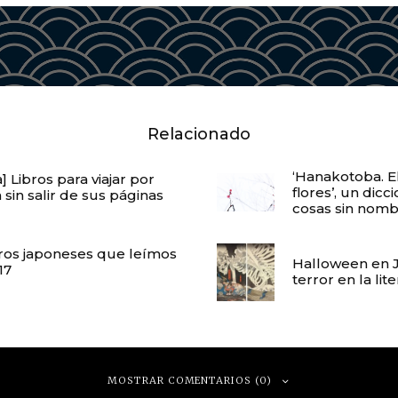
Relacionado
‘Hanakotoba. E
 Libros para viajar por
flores’, un dicc
sin salir de sus páginas
cosas sin nom
bros japoneses que leímos
Halloween en J
17
terror en la lit
MOSTRAR COMENTARIOS (0)