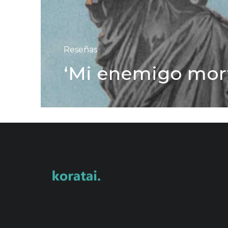
Reseñas
‘Mi enemigo morta