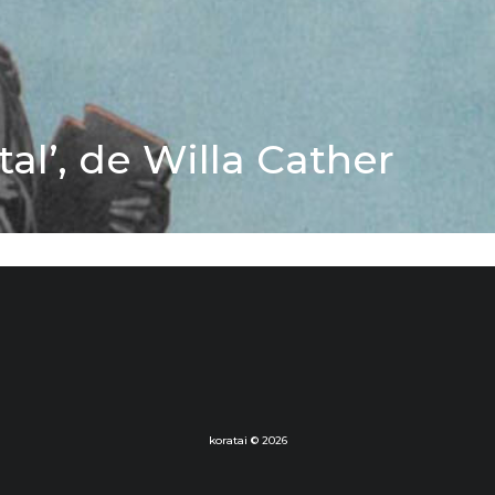
l’, de Willa Cather
koratai © 2026