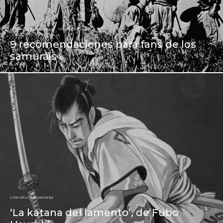
Literatura japonesa
Otras páginas
9 recomendaciones para fans de los
samuráis
Literatura japonesa
‘La katana del lamento’, de Fubo