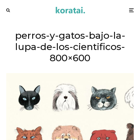
perros-y-gatos-bajo-la-
lupa-de-los-cientificos-
800×600