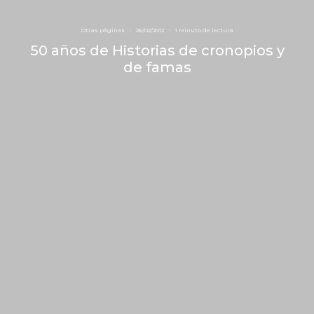
Otras páginas
·
26/02/2012
·
1 Minuto de lectura
50 años de Historias de cronopios y
de famas