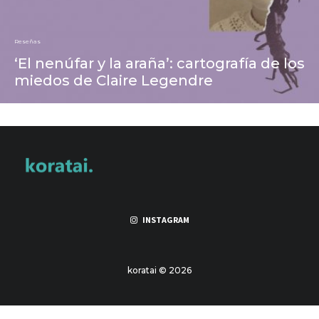
Reseñas
‘El nenúfar y la araña’: cartografía de los
miedos de Claire Legendre
INSTAGRAM
koratai © 2026