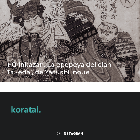
Literatura japonesa
‘Fūrinkazan. La epopeya del clan
Takeda’, de Yasushi Inoue
INSTAGRAM