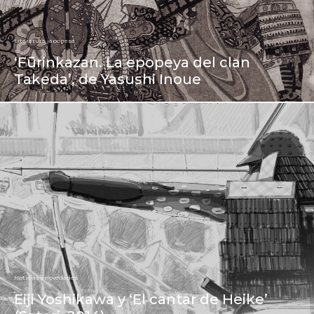
Literatura japonesa
‘Fūrinkazan. La epopeya del clan
Takeda’, de Yasushi Inoue
Noticias y novedades
Eiji Yoshikawa y ‘El cantar de Heike’