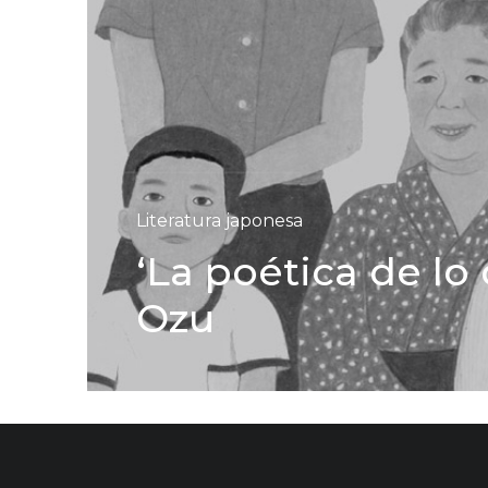
Literatura japonesa
‘La poética de lo 
Ozu