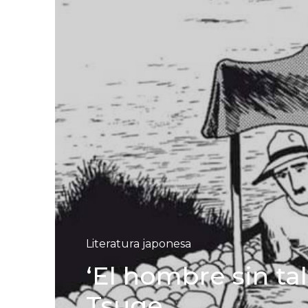
Literatura japonesa
‘El hombre sin ta
Tsuge