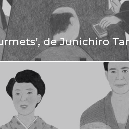
ourmets’, de Junichiro Ta