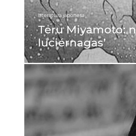
Literatura japonesa
Teru Miyamoto: niñ
luciérnagas’