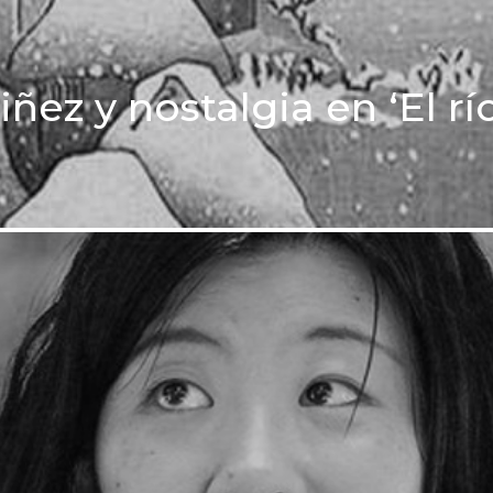
ez y nostalgia en ‘El rí