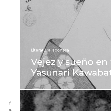
Literatura japonesa
Vejez y sueño en 
Yasunari Kawaba