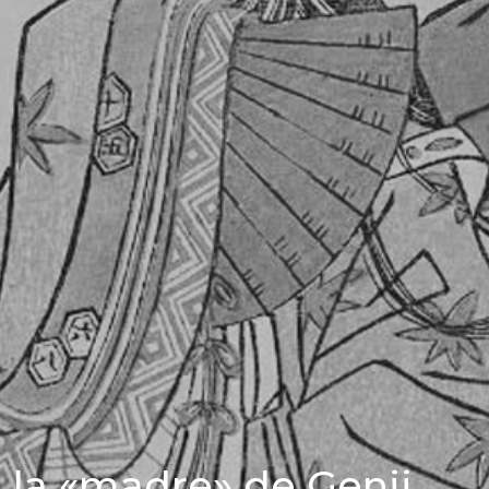
 la «madre» de Genji