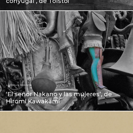
conyugal’, de Tolstói
Literatura japonesa
‘El señor Nakano y las mujeres’, de
Hiromi Kawakami