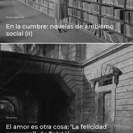
Otras páginas
En la cumbre: novelas de arribismo
social (II)
Reseñas
El amor es otra cosa: ‘La felicidad