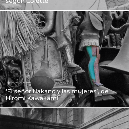
según Colette
Literatura japonesa
‘El señor Nakano y las mujeres’, de
Hiromi Kawakami