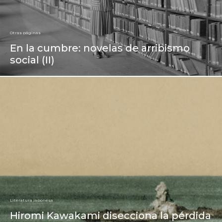
Otras páginas
En la cumbre: novelas de arribismo
social (II)
Literatura japonesa
Hiromi Kawakami disecciona la pérdida